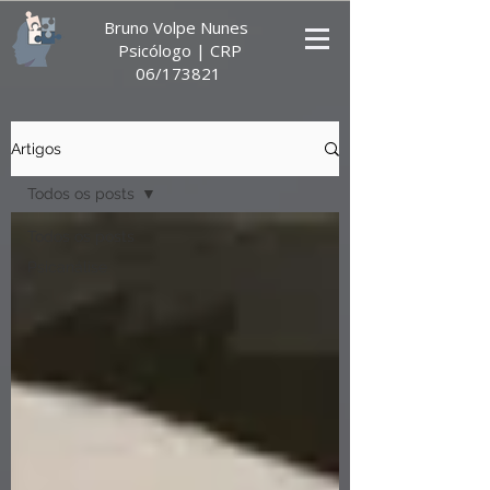
Bruno Volpe Nunes
Psicólogo |
CRP
06/173821
Artigos
Todos os posts
Todos os posts
Psicanálise