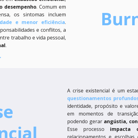
o desempenho
. Comum em
Bur
tensa, os sintomas incluem
lidade e menor eficiência
.
onsabilidades e conflitos, a
ntre trabalho e vida pessoal,
nal
.
A crise existencial é um est
questionamentos profundos
se
identidade, propósito e valor
em momentos de transição,
podendo gerar
angústia, con
ncial
Esse processo
impacta 
relacionamentos e escolhas 