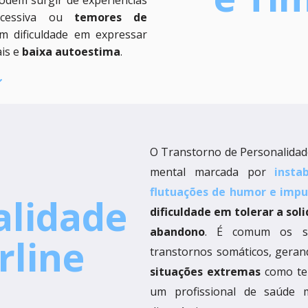
odem surgir de experiências
excessiva ou
temores de
em dificuldade em expressar
ais e
baixa autoestima
.
O Transtorno de Personalidad
mental marcada por
insta
flutuações de humor e impu
alidade
dificuldade em tolerar a sol
abandono
. É comum os si
rline
transtornos somáticos, geran
situações extremas
como ten
um profissional de saúde 