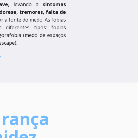
ave
, levando a
sintomas
dorese, tremores, falta de
ar a fonte do medo. As fobias
 diferentes tipos: fobias
 agorafobia (medo de espaços
escape).
urança
midez