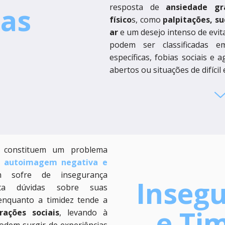
ias
resposta de
ansiedade gr
físico
s, como
palpitações, su
ar
e um desejo intenso de evit
podem ser classificadas em
específicas, fobias sociais e
abertos ou situações de difícil 
z constituem um problema
r
autoimagem negativa e
 sofre de insegurança
Inseg
nta dúvidas sobre suas
 enquanto a timidez tende a
e Ti
ações sociais
, levando à