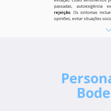
evitação. Esses sentimentos p
passadas, autoexigência 
rejeição
. Os sintomas inclu
opiniões, evitar situações soci
Person
Bode