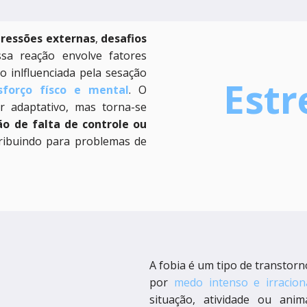
ressões externas
,
desafios
ssa reação envolve fatores
o inlfluenciada pela sesação
Estr
forço físco e mental
. O
er adaptativo, mas torna-se
o de falta de controle ou
ribuindo para problemas de
A fobia é um tipo de transtorn
por
medo intenso e irracion
situação, atividade ou ani