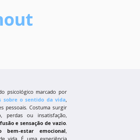
nout
ado psicológico marcado por
 sobre o sentido da vida
,
es pessoais. Costuma surgir
 perdas ou insatisfação,
fusão e sensação de vazio
.
o bem-estar emocional
,
de vida. É uma experiência