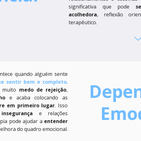
significativa que pode
s
acolhedora
, reflexão ori
terapêutico.
ontece quando alguém sente
 se sentir bem e completo
.
Depen
r muito
medo de rejeição
,
ho
e acaba colocando as
Emoc
re em primeiro lugar
. Isso
,
insegurança
e relações
apia pode ajudar a
entender
elhora do quadro emocional.