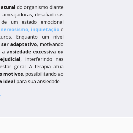
natural
do organismo diante
o ameaçadoras, desafiadoras
e de um estado emocional
 nervosismo, inquietação
e
turos. Enquanto um nível
 ser adaptativo
, motivando
, a
ansiedade excessiva ou
judicial
, interferindo nas
estar geral. A terapia atua
is motivos
, possibilitando ao
a ideal
para sua ansiedade.