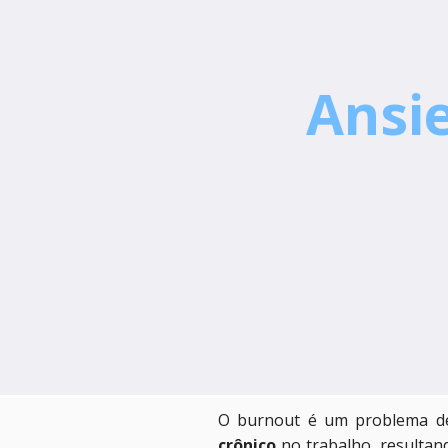
Ansi
O burnout é um problema d
crônico
no trabalho, resulta