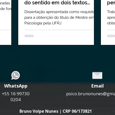
do sentido em dois textos
pe
aradas por
 de forma
freudianos
Dissertação apresentada como requisito
Trab
para a obtenção do título de Mestre em
apre
Psicologia pela UFRJ
obte
form
WhatsApp
Email
+55 16 99730
psico.brunonunes@gma
0204
Bruno Volpe Nunes
|
CRP 06/173821