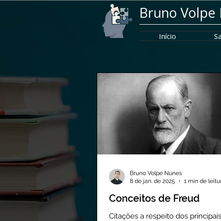
Bruno Volpe
Início
Sa
Bruno Volpe Nunes
8 de jan. de 2025
1 min de leitu
Conceitos de Freud
Citações a respeito dos principai