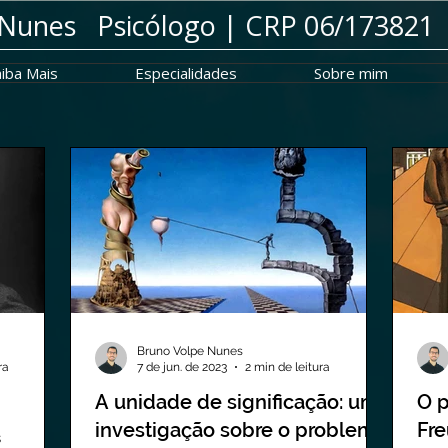
 Nunes Psicólogo |
CRP 06/173821
iba Mais
Especialidades
Sobre mim
Bruno Volpe Nunes
ra
7 de jun. de 2023
2 min de leitura
A unidade de significação: uma
O 
investigação sobre o problema
Fre
s