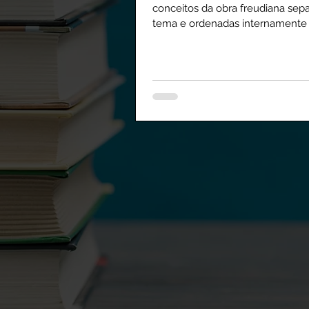
conceitos da obra freudiana sep
tema e ordenadas internamente
cronológica.