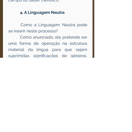
campo do saber científico.
4. A Linguagem Neutra
	Como a Linguagem Neutra pode 
se inserir neste processo?
	Como anunciado, ela pretende ser 
uma forma de operação na estrutura 
material da língua para que sejam 
suprimidas significações de gêneros. 
Com a mudança ou a supressão de 
vogais marcadoras de gênero de 
palavras que referenciam o sujeito (os 
pronomes por exemplo), busca-se uma 
inclusão universal de todas as vivências 
de gênero, sem que nenhuma 
significação seja excluída por uma 
classificação insatisfatória.
	Assim, para usar o exemplo da 
substituição das vogais “a” e “o” por “e”, o 
pronome “todos” ou “todas” seria 
substituído pelo “todes” a fim de que não 