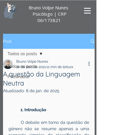
Bruno Volpe Nunes
Psicólogo |
CRP
06/173821
Post
Todos os posts
Bruno Volpe Nunes
Todos os posts
10 de dez. de 2021
11 min de leitura
A questão da Linguagem
Psicanálise
Neutra
Atualizado:
8 de jan. de 2025
1. Introdução
	O debate em torno da questão de 
gênero não se resume apenas a uma 