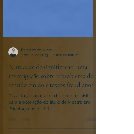
Bruno Volpe Nunes
7 de jun. de 2023
2 min de leitura
A unidade de significação: uma
investigação sobre o problema do
sentido em dois textos freudianos
Dissertação apresentada como requisito
para a obtenção do título de Mestre em
Psicologia pela UFRJ